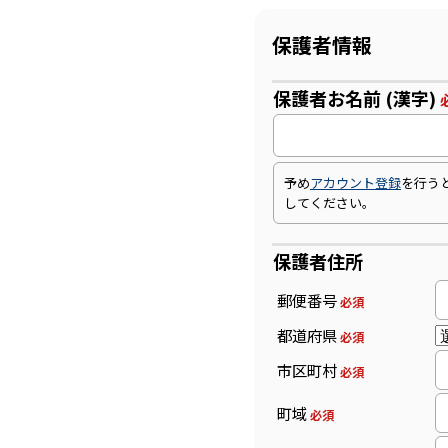
保護者情報
保護者お名前 (漢字)
予め
アカウント登録
を行う
してください。
保護者住所
郵便番号
必須
都道府県
必須
市区町村
必須
町域
必須